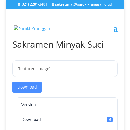
(021) 2281-3401
sekretariat@parokikranggan.or.id
Sakramen Minyak Suci
[featured_image]
Download
Version
Download
6